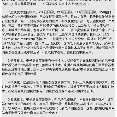
高低，如果对此重视不够，一个国家将失去在技术上的领先地位。
2.总线技术差距很大。VXI、PXI、LXI、USB接口、
总线技术在电子测量仪器中已经发展到很高水平。目前，有三个趋势推动测试测量
行业的发展：第一，要有系统就绪的硬件，即模块化的产品，可以很快构建一个系
统。第二，要有基于标准的与PC兼容的输入输出接口，以及输入、输出驱动程
序，可以基于局域网，也可以基于互联网。第三，要有灵活的软件解决方案，不论
客户需要的是Excel界面、是文字界面都可以给客户灵活的选择。国际LXI(LAN
eXtension for Instrument)联盟的产生，就是为了迎合这个变化。国外企业已经开发
出LXI总线产品，国内一些大学已开始研究，国内电子测量仪器尚未涉及，如果涉
及太晚，将会再一次拉大我国电子测量仪器与国际技术水平的差距，因此我国电子
测量仪器企业应该尽快启动LXI总线技术在电子测量仪器中的应用。
3.软件技术。电子测量仪器没有软件技术，就好像宅男在线视频网站的电子测
量仪器还处于“冷兵器”时代，然而软件技术在宅男在线视频网站的电子测量仪器中
还远远没有体现出来，这一点不解决宅男在线视频网站的电子测量仪器就永远不是
现代水平的电子测量仪器。
4.模块化。这是国际电子测量仪器发展的方向，实际上模块化与总线技术、软
件技术是三位一体的，并不是“机械式”的模块化，其难度不亚于总线技术和软件技
术，在宅男在线视频网站的电子测量仪器企业中还没有很好地启动。
5.集成技术。电子测量仪器硬件，即电子电路技术、同轴器件组件技术、波导
器件组件技术的集成技术，在电子测量仪器中是其重要的核心技术，它与总线技
术、软件技术、模块化技术共同组成现代化的电子测量仪器，这是宅男在线视频网
站电子测量仪器企业尚待攻克的一个难关。