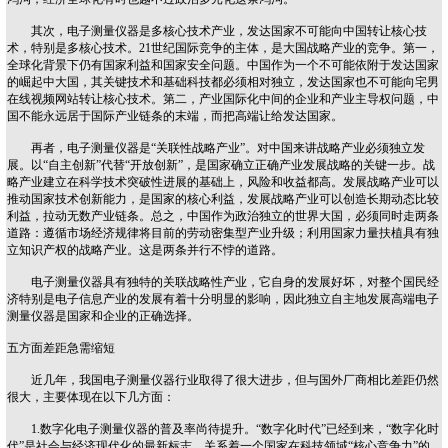
其次，电子测量仪器是多核心技术产业，发达国家不可能向中国转让核心技
术，特别是多核心技术。21世纪国际竞争的主体，是大国战略产业的竞争。第一，
全球化背景下仍有国家利益和国家安全问题。中国作为一个不可能依附于发达国家
的崛起中大国，其关键技术和基础科技都必须相对独立，发达国家也不可能向宅男
在线视频网站转让核心技术。第二，产业国际化中间的企业和产业主导权问题，中
国不能永远居于国际产业链条的末端，而把高端让给发达国家。
再者，电子测量仪器是“关联性战略产业”。对中国来讲战略产业必须独立发
展。以“自主创新”代替“开放创新”，是国家确立正确产业发展战略的关键一步。战
略产业建立在科学技术突破性进展的基础上，风险和收益都高。发展战略产业可以
推动国家技术创新能力，是国家的核心利益，发展战略产业可以创造长期动态比较
利益，拉动无数产业链条。总之，中国作为政治独立的世界大国，必须同时走两条
道路：遵循市场经济规律将目前的劳动密集型产业升级；利用国家力量扶植具有独
立知识产权的战略产业。这是两条并行不悖的道路。
电子测量仪器具有独特的关联战略性产业，它自身的发展好坏，对整个国民经
济特别是电子信息产业的发展有着十分明显的影响，因此独立自主地发展高端电子
测量仪器是国家和企业的正确选择。
五方面差距急需缩短
近几年，我国电子测量仪器行业取得了很大进步，但与国外厂商相比差距仍然
很大，主要体现在以下几方面：
1.数字化电子测量仪器的普及率尚待提升。“数字化时代”已经到来，“数字化时
代”是社会与经济现代化的最新标志，关系着一个国家在科技领域“核心竞争力”的