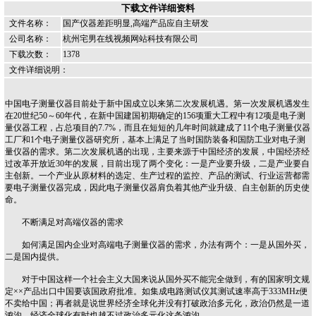
下载文件详细资料
文件名称：
国产仪器差距明显,高端产品应自主研发
公司名称：
杭州宅男在线视频网站科技有限公司
下载次数：
1378
文件详细说明：
中国电子测量仪器目前处于新中国成立以来第二次发展机遇。第一次发展机遇发生
在20世纪50～60年代，在新中国建国初期确定的156项重大工程中有12项是电子测
量仪器工程，占总项目的7.7%，而且在短短的几年时间就建成了11个电子测量仪器
工厂和1个电子测量仪器研究所，基本上满足了当时国防装备和国防工业对电子测
量仪器的需求。第二次发展机遇的出现，主要来源于中国经济的发展，中国经济经
过改革开放近30年的发展，目前出现了两个变化：一是产业要升级，二是产业要自
主创新。一个产业从原材料的选定、生产过程的监控、产品的测试、行业运营都需
要电子测量仪器完成，因此电子测量仪器肩负着其他产业升级、自主创新的历史使
命。
不断满足对高端仪器的需求
如何满足国内企业对高端电子测量仪器的需求，办法有两个：一是从国外买，
二是国内提供。
对于中国这样一个社会主义大国来说从国外买不能完全做到，有的国家明文规
定××产品出口中国要该国政府批准。如集成电路测试仪其测试速率高于333MHz便
不卖给中国；再者就是说世界经济全球化并没有打破政治多元化，政治仍然是一道
鸿沟，经济全球化有时也越不过政治多元化这条鸿沟。