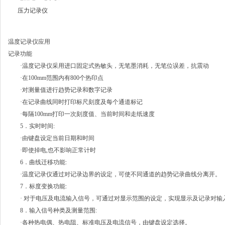
压力记录仪
温度记录仪应用
记录功能
·温度记录仪采用进口固定式热敏头，无笔墨消耗，无笔位误差，抗震动
·在100mm范围内有800个热印点
·对测量值进行趋势记录和数字记录
·在记录曲线同时打印标尺刻度及每个通道标记
·每隔100mm打印一次刻度值、当前时间和走纸速度
5．实时时间:
·由键盘设定当前日期和时间
·即使掉电,也不影响正常计时
6．曲线迁移功能:
·温度记录仪通过对记录边界的设定，可使不同通道的趋势记录曲线分离开。
7．标度变换功能:
· 对于电压及电流输入信号，可通过对显示范围的设定，实现显示及记录对输入信
8．输入信号种类及测量范围:
·各种热电偶、热电阻、标准电压及电流信号，由键盘设定选择。