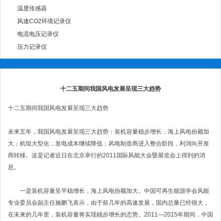
温度传感器
风速CO2环境记录仪
电流电压记录仪
压力记录仪
十二五期间我国风电发展呈现三大趋势
十二五期间我国风电发展呈现三大趋势
未来五年，我国风电发展呈现三大趋势：装机容量稳步增长，海上风电份额加
大；机组大型化，发电成本继续降低；风电制造商进入整合阶段，利润向开发
商转移。这是记者近日在北京举行的2011国际风能大会暨展览会上得到的消
息。
一是装机容量呈平稳增长，海上风电份额加大。中国可再生能源学会风能
专业委员会副主任施鹏飞表示，由于前几年的高速发展，国内总量已经很大，
在未来的几年里，装机容量将实现稳步增长的态势。2011—2015年期间，中国