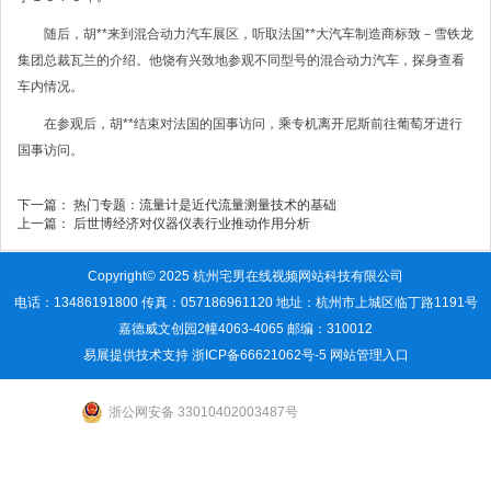
随后，胡**来到混合动力汽车展区，听取法国**大汽车制造商标致－雪铁龙
集团总裁瓦兰的介绍。他饶有兴致地参观不同型号的混合动力汽车，探身查看
车内情况。
在参观后，胡**结束对法国的国事访问，乘专机离开尼斯前往葡萄牙进行
国事访问。
下一篇：
热门专题：流量计是近代流量测量技术的基础
上一篇：
后世博经济对仪器仪表行业推动作用分析
Copyright© 2025 杭州宅男在线视频网站科技有限公司
电话：13486191800 传真：057186961120 地址：杭州市上城区临丁路1191号
嘉德威文创园2幢4063-4065 邮编：310012
易展提供技术支持
浙ICP备66621062号-5
网站管理入口
浙公网安备 33010402003487号