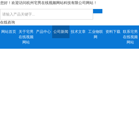
您好！欢迎访问杭州宅男在线视频网站科技有限公司网站！
在线咨询
网站首页
关于宅男
产品中心
公司新闻
技术文章
工业物联
资料下载
联系宅男
在线视频
网
在线视频
网站
网站