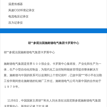
温度传感器
风速CO2环境记录仪
电流电压记录仪
压力记录仪
胡**参观法国施耐德电气集团卡罗斯中心
胡**参观法国施耐德电气集团卡罗斯中心
施耐德电气集团是世界５００强企业。卡罗斯中心集研发、产业化和生产为一
体，生产小型自动化控制盒，为现代化工业控制和能效管理提供整体解决方
案。施耐德与中国的联系可以追溯到上个世纪前叶，已故中国***邓小平在法勤
工俭学期间曾在施耐德的轧钢厂工作过。施耐德电气公司与新中国的合作始于
１９７９年。
11月6日，中国国家主席胡**和夫人刘永清在法国尼斯参观施耐德电气集团
卡罗斯中心。新华社记者 兰红光 摄