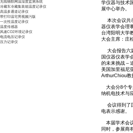
无线物联网温湿度监测系统
学仪器与技术国际会议”
冷藏车冷藏集装箱温度记录仪
展中心举办。
高温多通道记录仪
带打印温宅男视频污版
本次会议共录用论
一次性温度记录仪
器仪表学会理事长
温度传感器
风速CO2环境记录仪
台湾阳明大学教授C
电流电压记录仪
大会主席：庄松
压力记录仪
大会报告六篇
国仪器仪表学会理
的未来挑战 – 追
美国加里福尼亚大
ArthurChi
大会分8个专题
纳机电技术与应用
会议得到了国内外
电表示感谢。
本届学术会议与
同时，参