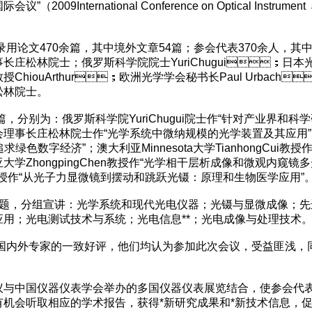
（2009International Conference on Optical Instrumen
文470余篇，其中境外文章54篇；参会代表370余人，其
庄松林院士；俄罗斯科学院院士YuriChugui；日本光学学会副
hiouArthur；欧洲光学学会秘书长Paul Urbach；俄罗
林院士。
，分别为：俄罗斯科学院YuriChugui院士作“针对产业界和
事长庄松林院士作“光学系统中微纳规模的光学装置及其应用”；日
求绿色数字经济”；澳大利亚Minnesota大学TianhongCui
学ZhongpingChen教授作“光学相干层析成像和微观内窥镜多光子成
ou教授作“从光子力显微镜到摆动和跳跃光镊：原理和生物医学应用”
，分组宣讲：光学系统和现代光电仪器；光镊与显微成像；先进
；光电测试技术与系统；光电信息**；光电成像与处理技术
专家的一致好评，他们均认为参加此次会议，受益匪浅
中国仪器仪表学会举办的多国仪器仪表展览结合，使参会代表有机
展商有机会听取相应的学术报告，获得*新研究成果和*新技术信息，促