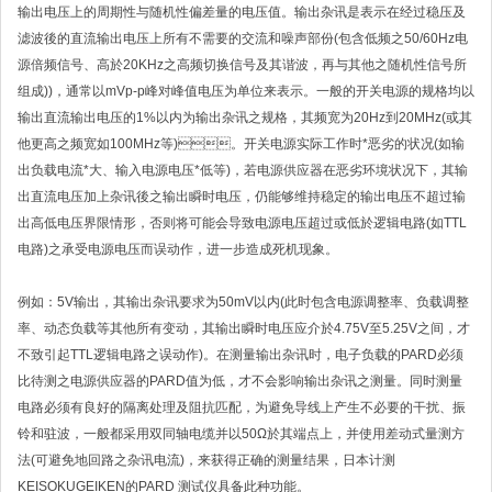
输出电压上的周期性与随机性偏差量的电压值。输出杂讯是表示在经过稳压及
滤波後的直流输出电压上所有不需要的交流和噪声部份(包含低频之50/60Hz电
源倍频信号、高於20KHz之高频切换信号及其谐波，再与其他之随机性信号所
组成))，通常以mVp-p峰对峰值电压为单位来表示。一般的开关电源的规格均以
输出直流输出电压的1%以内为输出杂讯之规格，其频宽为20Hz到20MHz(或其
他更高之频宽如100MHz等)。开关电源实际工作时*恶劣的状况(如输
出负载电流*大、输入电源电压*低等)，若电源供应器在恶劣环境状况下，其输
出直流电压加上杂讯後之输出瞬时电压，仍能够维持稳定的输出电压不超过输
出高低电压界限情形，否则将可能会导致电源电压超过或低於逻辑电路(如TTL
电路)之承受电源电压而误动作，进一步造成死机现象。
例如：5V输出，其输出杂讯要求为50mV以内(此时包含电源调整率、负载调整
率、动态负载等其他所有变动，其输出瞬时电压应介於4.75V至5.25V之间，才
不致引起TTL逻辑电路之误动作)。在测量输出杂讯时，电子负载的PARD必须
比待测之电源供应器的PARD值为低，才不会影响输出杂讯之测量。同时测量
电路必须有良好的隔离处理及阻抗匹配，为避免导线上产生不必要的干扰、振
铃和驻波，一般都采用双同轴电缆并以50Ω於其端点上，并使用差动式量测方
法(可避免地回路之杂讯电流)，来获得正确的测量结果，日本计测
KEISOKUGEIKEN的PARD 测试仪具备此种功能。