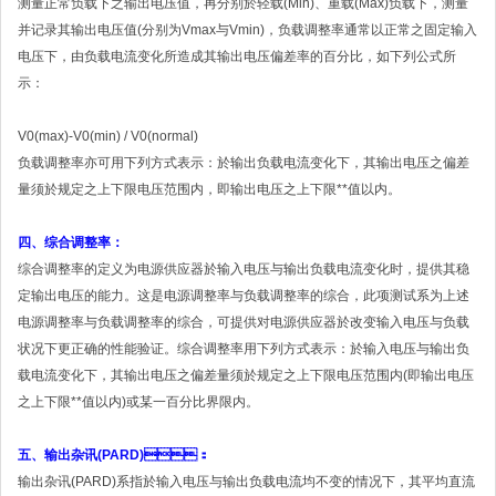
测量正常负载下之输出电压值，再分别於轻载(Min)、重载(Max)负载下，测量
并记录其输出电压值(分别为Vmax与Vmin)，负载调整率通常以正常之固定输入
电压下，由负载电流变化所造成其输出电压偏差率的百分比，如下列公式所
示：
V0(max)-V0(min) / V0(normal)
负载调整率亦可用下列方式表示：於输出负载电流变化下，其输出电压之偏差
量须於规定之上下限电压范围内，即输出电压之上下限**值以内。
四、综合调整率：
综合调整率的定义为电源供应器於输入电压与输出负载电流变化时，提供其稳
定输出电压的能力。这是电源调整率与负载调整率的综合，此项测试系为上述
电源调整率与负载调整率的综合，可提供对电源供应器於改变输入电压与负载
状况下更正确的性能验证。综合调整率用下列方式表示：於输入电压与输出负
载电流变化下，其输出电压之偏差量须於规定之上下限电压范围内(即输出电压
之上下限**值以内)或某一百分比界限内。
五、输出杂讯(PARD)：
输出杂讯(PARD)系指於输入电压与输出负载电流均不变的情况下，其平均直流