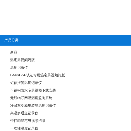
产品分类
新品
温宅男视频污版
温度记录仪
GMP/GSP认证专用温宅男视频污版
短信报警温度记录仪
不锈钢防水宅男视频下载安装
无线物联网温湿度监测系统
冷藏车冷藏集装箱温度记录仪
高温多通道记录仪
带打印温宅男视频污版
一次性温度记录仪