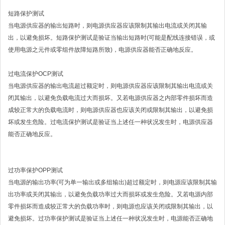
短路保护测试
当电源供应器的输出短路时，则电源供应器应该限制其输出电流或关闭其输
出，以避免损坏。短路保护测试是验证当输出短路时(可能是配线连接错误，或
使用电源之元件或零组件故障短路所致)，电源供应器能否正确地反应。
过电流保护OCP测试
当电源供应器的输出电流超过额定时，则电源供应器应该限制其输出电流或关
闭其输出，以避免负载电流过大而损坏。又若电源供应器之内部零件损坏而造
成较正常大的负载电流时，则电源供应器也应该关闭或限制其输出，以避免损
坏或发生危险。过电流保护测试是验证当上述任一种状况发生时，电源供应器
能否正确地反应。
过功率保护OPP测试
当电源的输出功率(可为单一输出或多组输出)超过额定时，则电源应该限制其输
出功率或关闭其输出，以避免负载功率过大而损坏或发生危险。又若电源内部
零件损坏而造成较正常大的负载功率时，则电源也应该关闭或限制其输出，以
避免损坏。过功率保护测试是验证当上述任一种状况发生时，电源能否正确地