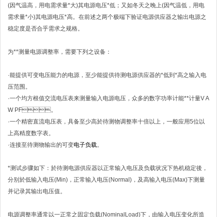
(因气温高，用电需求量*大)其电源电压*低；又如冬天之晚上(因气温低，用电
需求量*小)其电源电压*高。在前述之两个极端下验证电源供应器之输出电源之
稳定度是否合乎需求之规格。
为**测量电源调整率，需要下列之设备：
·能提供可变电压能力的电源，至少能提供待测电源供应器的*低到*高之输入电
压范围。
·一个均方根值交流电压表来测量输入电源电压，众多的数字功率计能**计量V A
W PF。
·一个精密直流电压表，具备至少高於待测物调整率十倍以上，一般应用5位以
上高精度数字表。
·连接至待测物输出的可变
电子负载
。
*测试步骤如下：於待测电源供应器以正常输入电压及负载状况下热机稳定後，
分别於低输入电压(Min)，正常输入电压(Normal)，及高输入电压(Max)下测量
并记录其输出电压值。
电源调整率通常以一正常之固定负载(NominalLoad)下，由输入电压变化所造