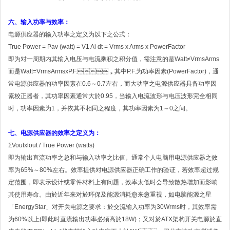
六、输入功率与效率：
电源供应器的输入功率之定义为以下之公式：
True Power = Pav (watt) = V1 Ai dt = Vrms x Arms x PowerFactor
即为对一周期内其输入电压与电流乘积之积分值，需注意的是Watt≠VrmsArms
而是Watt=VrmsArmsxP.F.，其中P.F.为功率因素(PowerFactor)，通
常电源供应器的功率因素在0.6～0.7左右，而大功率之电源供应器具备功率因
素校正器者，其功率因素通常大於0.95，当输入电流波形与电压波形完全相同
时，功率因素为1，并依其不相同之程度，其功率因素为1～0之间。
七、电源供应器的效率之定义为：
ΣVoutxlout / True Power (watts)
即为输出直流功率之总和与输入功率之比值。通常个人电脑用电源供应器之效
率为65%～80%左右。效率提供对电源供应器正确工作的验证，若效率超过规
定范围，即表示设计或零件材料上有问题，效率太低时会导致散热增加而影响
其使用寿命。由於近年来对於环保及能源消耗愈来愈重视，如电脑能源之星
「EnergyStar」对开关电源之要求：於交流输入功率为30Wrms时，其效率需
为60%以上(即此时直流输出功率必须高於18W)；又对於ATX架构开关电源於直